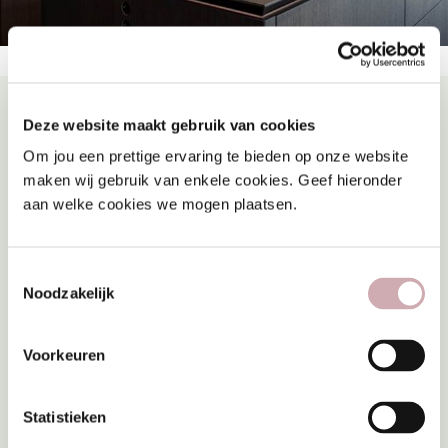
Deze website maakt gebruik van cookies
Complete badkamer en
Om jou een prettige ervaring te bieden op onze website
maken wij gebruik van enkele cookies. Geef hieronder
toilet
aan welke cookies we mogen plaatsen.
De woningen worden opgeleverd met een complete
badkamer en toilet. De badkamers zijn uitgevoerd
Toestemmingsselectie
met een wastafel, douche, betegelde vloer,
Noodzakelijk
wandtegelwerk tot aan het plafond en een
elektrische radiator. Bij THUIS kun je kiezen uit
Voorkeuren
verschillende tegels, sanitair en opstellingen.
Statistieken